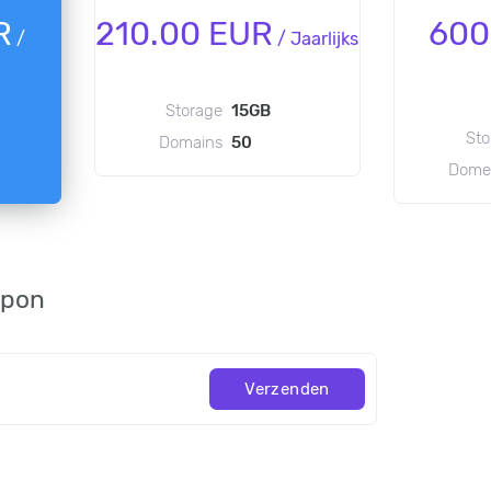
R
210.00 EUR
600
/
/
Jaarlijks
Storage
15GB
Sto
Domains
50
Dome
upon
Verzenden