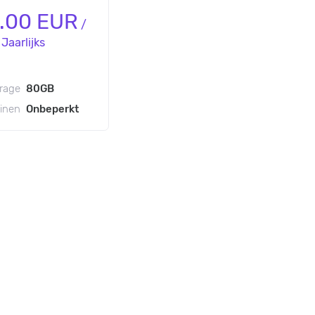
.00 EUR
/
Jaarlijks
rage
80GB
inen
Onbeperkt