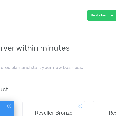
expand_more
Bestellen
rver within minutes
fered plan and start your new business.
uct
Reseller Bronze
Res