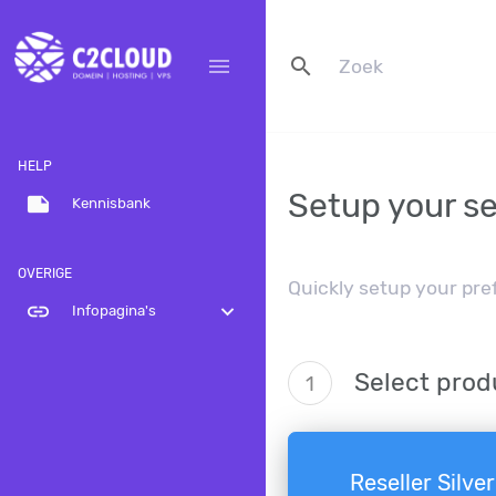
search
menu
HELP
Setup your se
note
Kennisbank
OVERIGE
Quickly setup your pre
link
expand_more
Infopagina's
Select prod
1
Reseller Silver