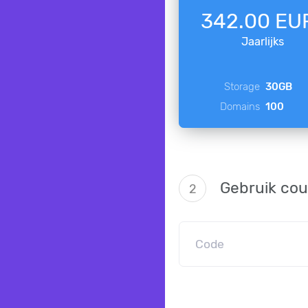
342.00 EU
Jaarlijks
Storage
30GB
Domains
100
Gebruik co
2