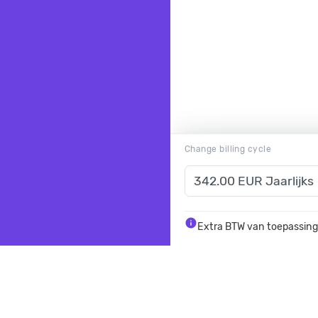
Change billing cycle
info
Extra BTW van toepassing