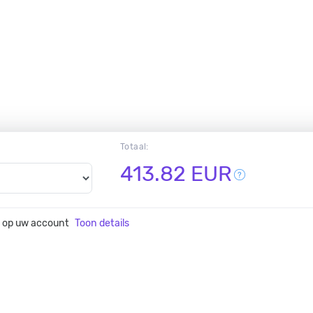
Totaal:
413.82 EUR
 op uw account
Toon details